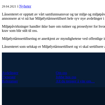
i
Nyheter
29.04.2021
Låssenteret er opptatt av vårt samfunnsansvar og tar miljø og miljøpåv
annonsere at vi nå har Miljøfyrtårnsertifisert hele syv nye avdeling
Miljøpåvirkninger handler ikke bare om rutiner og prosedyrer for hvorda
krav som blir stilt til oss.
Miljøfyrtårnsertifisering er anerkjent av myndighetene ved offentlige
Låssenteret som selskap er Miljøfyrtårnsertifisert og vi skal sertifisere 
Avdelinger
Om oss
Tjenester
Jobbe hos oss
Referanser
Alt du trenger å vite om…