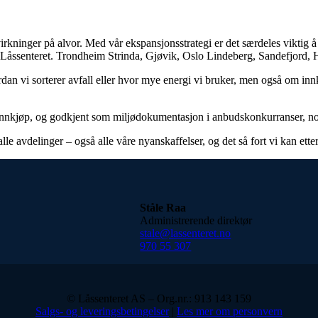
irkninger på alvor. Med vår ekspansjonsstrategi er det særdeles viktig å
er i Låssenteret. Trondheim Strinda, Gjøvik, Oslo Lindeberg, Sandefjor
n vi sorterer avfall eller hvor mye energi vi bruker, men også om innkjø
 innkjøp, og godkjent som miljødokumentasjon i anbudskonkurranser, noe 
alle avdelinger – også alle våre nyanskaffelser, og det så fort vi kan ette
Ståle Raa
Administrerende direktør
stale@lassenteret.no
970 55 307
© Låssenteret AS – Org.nr.: 913 143 159
Salgs- og leveringsbetingelser
|
Les mer om personvern