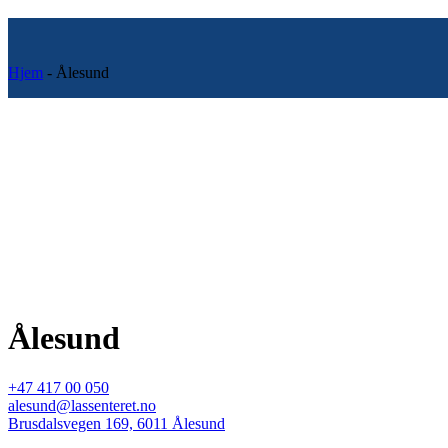
Hjem
-
Ålesund
Ålesund
+47 417 00 050
alesund@lassenteret.no
Brusdalsvegen 169, 6011 Ålesund