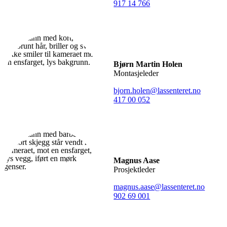
917 14 766
Bjørn Martin Holen
Montasjeleder
bjorn.holen@lassenteret.no
417 00 052
Magnus Aase
Prosjektleder
magnus.aase@lassenteret.no
902 69 001