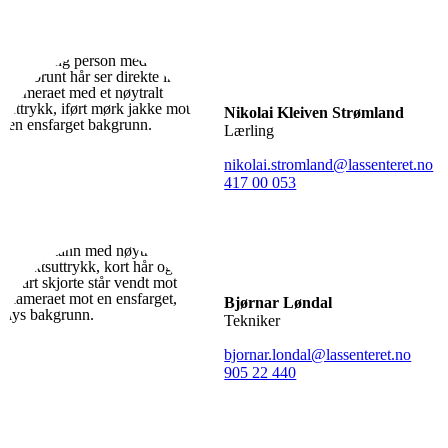
Nikolai Kleiven Strømland
Lærling
nikolai.stromland@lassenteret.no
417 00 053
Bjørnar Løndal
Tekniker
bjornar.londal@lassenteret.no
905 22 440