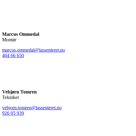
Marcus Ommedal
Montør
marcus.ommedal@lassenteret.no
404 66 650
Vebjørn Tomren
Tekniker
vebjorn.tomren@lassenteret.no
926 05 939