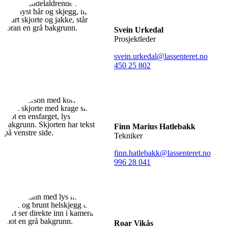
Svein Urkedal
Prosjektleder
svein.urkedal@lassenteret.no
450 25 802
Finn Marius Hatlebakk
Tekniker
finn.hatlebakk@lassenteret.no
996 28 041
Roar Vikås