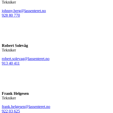
Tekniker
johnny.berg@lassenteret.no
928 80 770
Robert Solevåg
Tekniker
robert.solevag@lassenteret.no
913 40 411
Frank Helgesen
Tekniker
frank.helgesen@lassenteret.no
922 03 625