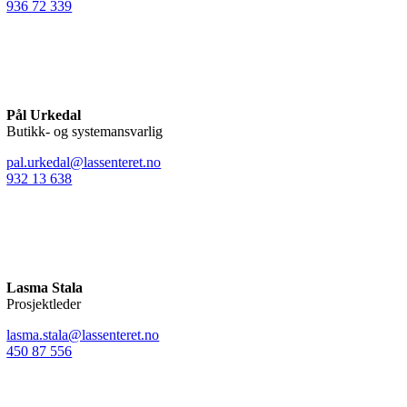
936 72 339
Pål Urkedal
Butikk- og systemansvarlig
pal.urkedal@lassenteret.no
932 13 638
Lasma Stala
Prosjektleder
lasma.stala@lassenteret.no
450 87 556