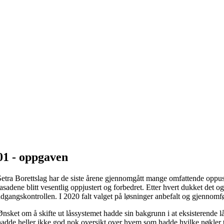
01 - oppgaven
Setra Borettslag har de siste årene gjennomgått mange omfattende oppu
fasadene blitt vesentlig oppjustert og forbedret. Etter hvert dukket det 
adgangskontrollen. I 2020 falt valget på løsninger anbefalt og gjennomfø
Ønsket om å skifte ut låssystemet hadde sin bakgrunn i at eksisterende l
hadde heller ikke god nok oversikt over hvem som hadde hvilke nøkler til