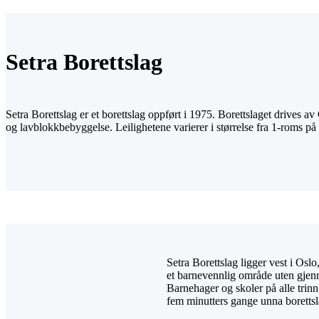
Setra Borettslag
Setra Borettslag er et borettslag oppført i 1975. Borettslaget drives a
og lavblokkbebyggelse. Leilighetene varierer i størrelse fra 1-roms på
Setra Borettslag ligger vest i Os
et barnevennlig område uten gjenn
Barnehager og skoler på alle trinn
fem minutters gange unna borettsl