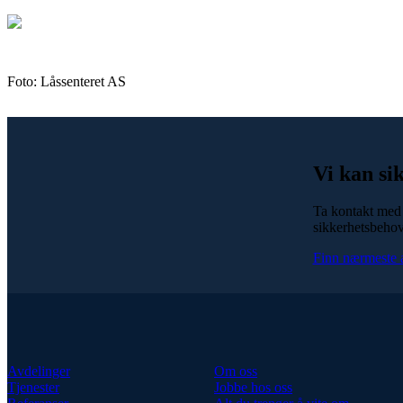
Foto: Låssenteret AS
Vi kan si
Ta kontakt med 
sikkerhetsbehov
Finn nærmeste 
Avdelinger
Om oss
Tjenester
Jobbe hos oss