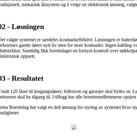
tradisjonelt, mekanisk låssystem og å velge en elektronisk løsning, valgte
02 - Løsningen
Det valgte systemet er særdeles kostnadseffektivt. Løsningen er batterilø
beboernes gamle dører nytt liv uten for store kostnader. Ingen kabling va
sluttstykker. Samtidig fikk borettslaget en fornyet kontroll over nøkkelpa
elektronisk oppsett.
03 - Resultatet
Totalt 120 låser til inngangsdører, fellesrom og garasjer skal byttes ut.
beboeren skal ha tilgang til. I tillegg har alle borettsmedlemmene opsjon 
Setra Borettslag har valgt en delt løsning for styring av systemet hvor s
muligheter.