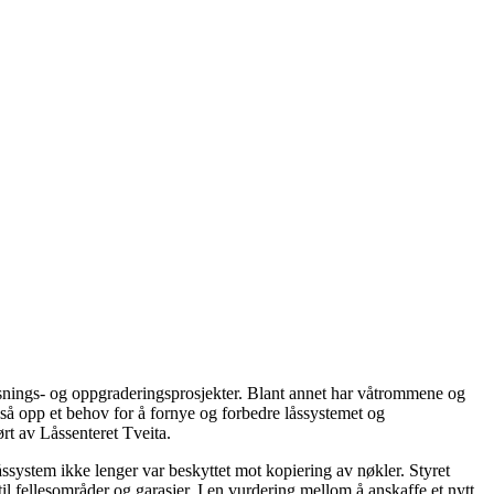
snings- og oppgraderingsprosjekter. Blant annet har våtrommene og
også opp et behov for å fornye og forbedre låssystemet og
rt av Låssenteret Tveita.
åssystem ikke lenger var beskyttet mot kopiering av nøkler. Styret
 fellesområder og garasjer. I en vurdering mellom å anskaffe et nytt,