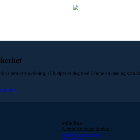
kkerhet
din nærmeste avdeling, så hjelper vi deg med å finne en løsning som d
.
avdeling
Ståle Raa
Administrerende direktør
stale@lassenteret.no