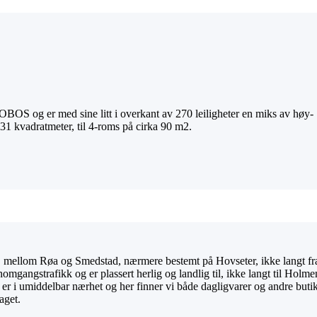
v OBOS og er med sine litt i overkant av 270 leiligheter en miks av høy-
 31 kvadratmeter, til 4-roms på cirka 90 m2.
lo, mellom Røa og Smedstad, nærmere bestemt på Hovseter, ikke langt fra 
omgangstrafikk og er plassert herlig og landlig til, ikke langt til Ho
 er i umiddelbar nærhet og her finner vi både dagligvarer og andre buti
aget.