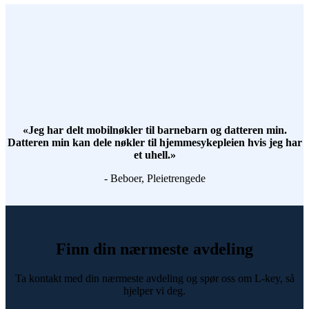
«Jeg har delt mobilnøkler til barnebarn og datteren min.
Datteren min kan dele nøkler til hjemmesykepleien hvis jeg har
et uhell.»
- Beboer, Pleietrengede
Finn din nærmeste avdeling
Ta kontakt med din nærmeste avdeling og spør oss om L-key, så
hjelper vi deg.