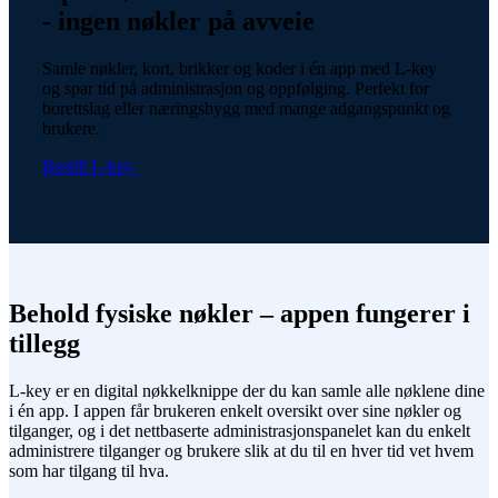
- ingen nøkler på avveie
Samle nøkler, kort, brikker og koder i én app med L-key
og spar tid på administrasjon og oppfølging. Perfekt for
borettslag eller næringsbygg med mange adgangspunkt og
brukere.
Bestill L-key
Behold fysiske nøkler – appen fungerer i
tillegg
L-key er en digital nøkkelknippe der du kan samle alle nøklene dine
i én app. I appen får brukeren enkelt oversikt over sine nøkler og
tilganger, og i det nettbaserte administrasjonspanelet kan du enkelt
administrere tilganger og brukere slik at du til en hver tid vet hvem
som har tilgang til hva.