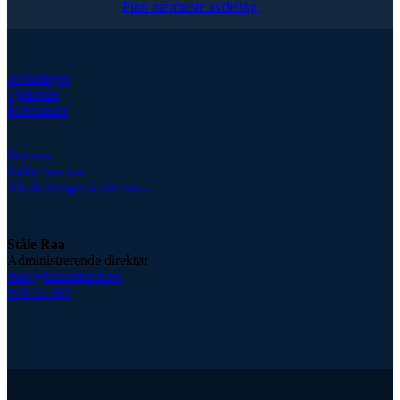
Finn nærmeste avdeling
Avdelinger
Tjenester
Referanser
Om oss
Jobbe hos oss
Alt du trenger å vite om…
Ståle Raa
Administrerende direktør
stale@lassenteret.no
970 55 307