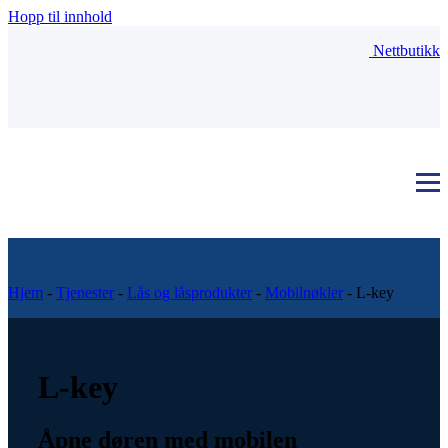
Hopp til innhold
Nettbutikk
Hjem
-
Tjenester
-
Lås og låsprodukter
-
Mobilnøkler
-
L-key
L-key
Åpne døren med mobilen