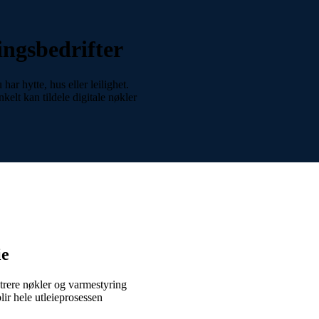
ings­bedrifter
ar hytte, hus eller leilighet.
kelt kan tildele digitale nøkler
ie
strere nøkler og varmestyring
lir hele utleieprosessen