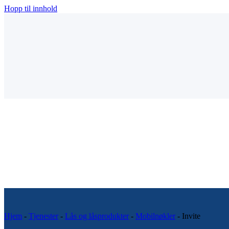
Hopp til innhold
Hjem
-
Tjenester
-
Lås og låsprodukter
-
Mobilnøkler
-
Invite