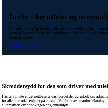
Invite - for utleie- og overnatt
En enklere hverdag for deg som driver utleievirksomhet, enten du h
Invite integreres direkte med bookingsystemet ditt og gjør at du en
til gjestene dine
Bestill mobilnøkler
Skreddersydd for deg som driver med utle
Hjertet i Invite er det nettbaserte dashbordet der du enkelt kan admini
for alle dine utleieenheter på ett sted. Ved bruk av smarthusteknologi b
automatisert etter bookingen er gjennomført.