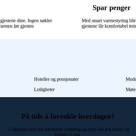
Spar penger
 gjestene dine. Ingen nøkler
Med smart varmestyring blir 
varmen før gjesten
gjestene får komfortabel tem
Hoteller og pensjonater
Modu
Leiligheter
Møte
På tide å forenkle hverdagen?
Ta kontakt med din nærmeste avdeling og spør oss om Invite, så
hjelper vi deg.