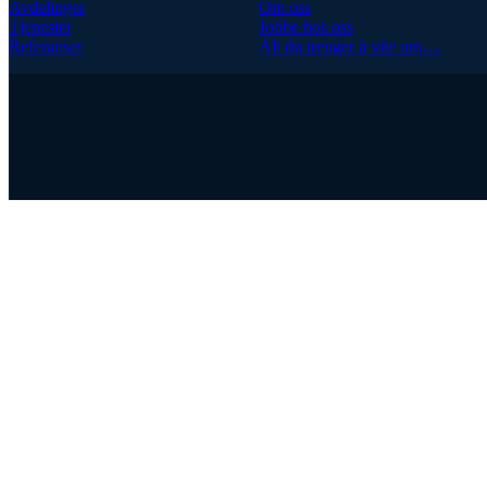
Avdelinger
Om oss
Tjenester
Jobbe hos oss
Referanser
Alt du trenger å vite om…