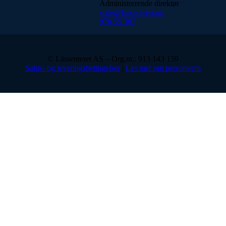
Administrerende direktør
stale@lassenteret.no
970 55 307
© Låssenteret AS – Org.nr.: 913 143 159
Salgs- og leveringsbetingelser
|
Les mer om personvern