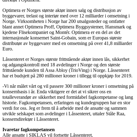
Optimera er Norges største aktør innen salg og distribusjon av
byggevarer, trelast og interiør med over 12 milliarder i omsetning i
Norge. Virksomheten i Norge har 200 utsalgssteder og omfatter
blant annet Optimera Proff, Optimera Byggsystemer, Hansmark og
kjedene Flisekompaniet og Montér. Optimera er en del av det
internasjonale konsernet Saint-Gobain, som er Europas største
distributør av byggevarer med en omsetning på over 41,8 milliarder
Euro.
Låssenteret er Norges største frittstående aktør innen lås, sikkerhet
og adgangskontroll med 18 avdelinger i Norge og den største
frittstående kunden til Assa Abloy (TrioVing) i Norge. Låssenteret
har et budsjett på 280 millioner kroner i tillegg til oppkjøp for 2019.
-Vi når målet vårt og vil passere 300 millioner kroner i omsetning på
konsernbasis i år. Enda viktigere er det at vi sikrer oss en
totalleverandør av sikkerhet med formidabel fagkompetanse og lang
historie. Fagkompetansen, erfaringen og kundegruppen har en stor
verdi for oss. Jeg er frem til å arbeide med de ansatte og sammen
utvikle selskapet som avdelinger i Låssenteret, uttaler Ståle Raa,
konserndirektør i Låssenteret.
Ivaretar fagkompetansen
Alle ansatte i SIKLAS vil fortsette Låssenteret.