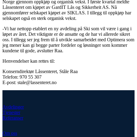
Norge gjennom oppkjøp og organisk vekst. I første kvartal meldte
Låssenteret om kjøpet av GardIT Lås og Sikkerheit AS. Nå
gjennomfører selskapet kjøpet av SIKLAS. I tillegg til oppkjøp har
selskapet også en sterk organisk vekst.
-Vi har nettopp etablert en ny avdeling på Ski som vil være i gang i
løpet av året. Det viktigste er de ansatte og de har vi allerede sikret
oss. I tillegg ser jeg frem til å utvikle samarbeidet med Optimera som
jeg mener kan gi begge parter fordeler og løsninger som kommer
kundene til gode, avslutter Raa.
Henvendelser kan rettes til:
Konserndirektør Låssenteret, Ståle Raa
Telefon: 970 55 307
E-post: stale@lassenteret.no
Avdelinger
Tjenester
Referanser
Om oss