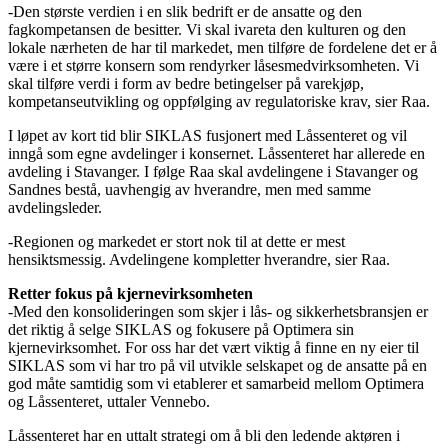
-Den største verdien i en slik bedrift er de ansatte og den
fagkompetansen de besitter. Vi skal ivareta den kulturen og den
lokale nærheten de har til markedet, men tilføre de fordelene det er å
være i et større konsern som rendyrker låsesmedvirksomheten. Vi
skal tilføre verdi i form av bedre betingelser på varekjøp,
kompetanseutvikling og oppfølging av regulatoriske krav, sier Raa.
I løpet av kort tid blir SIKLAS fusjonert med Låssenteret og vil
inngå som egne avdelinger i konsernet. Låssenteret har allerede en
avdeling i Stavanger. I følge Raa skal avdelingene i Stavanger og
Sandnes bestå, uavhengig av hverandre, men med samme
avdelingsleder.
-Regionen og markedet er stort nok til at dette er mest
hensiktsmessig. Avdelingene kompletter hverandre, sier Raa.
Retter fokus på kjernevirksomheten
-Med den konsolideringen som skjer i lås- og sikkerhetsbransjen er
det riktig å selge SIKLAS og fokusere på Optimera sin
kjernevirksomhet. For oss har det vært viktig å finne en ny eier til
SIKLAS som vi har tro på vil utvikle selskapet og de ansatte på en
god måte samtidig som vi etablerer et samarbeid mellom Optimera
og Låssenteret, uttaler Vennebo.
Låssenteret har en uttalt strategi om å bli den ledende aktøren i