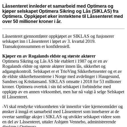
Låssenteret innleder et samarbeid med Optimera og
kjøper selskapet Optimera Sikring og Lås (SIKLAS) fra
Optimera. Oppkjøpet øker inntektene til Låssenteret med
over 50 millioner kroner i år.
Låssenteret gjennomfører oppkjøpet av SIKLAS og fusjonerer
selskapet inn i Låssenteret i løpet av 3. kvartal 2019.
Transaksjonssummen er konfidensiell.
Kjøper en av Rogalands eldste og største aktører
Optimera Sikring og Lås AS ble etablert i 1987 og er en av
Rogalands eldste og største aktører innen lås, sikkerhet og
adgangskontroll. Selskapet er et TrioVing Sikkerhetssenter og et av
de eldste sikkerhetssentrene i Norge med avdelinger i Haugesund,
Sandnes og Kristiansand. SIKLAS omsatte i 2018 for 53 millioner
kroner. Optimera overtok i sin tid selskapet i forbindelse med
oppkjøp av en annen virksomhet, men har nå valgt å selge Selskapet
til Låssenteret.
-Vi skal rendyrke virksomheten vår innenfor våre kjerneområder og
ønsker å inngå et samarbeid med Låssenteret som innebærer at de
overtar samtlige aksjer i SIKLAS og utvikler selskapet videre som
en del av Låssenteret, uttaler Asbjørn Vennebo, administrerende
direktør i Optimera.