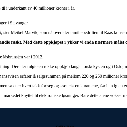
til i underkant av 40 millioner kroner i år.
nger i Stavanger.
å, sier Meibel Marvik, som nå overlater familiebedriften til Raas konser
handle raskt. Med dette oppkjøpet r ykker vi enda nærmere målet om
e låsbransjen var i 2012.
ning. Deretter fulgte en rekke oppkjøp langs norskekysten og i Oslo, 
 Finansavisen erfarer lå salgssummen på mellom 220 og 250 millioner kro
, men sa etter hvert takk for seg og «sonet» en karantene, før han igjen e
t i markedet knyttet til elektroniske løsninger. Bare dette alene vokser 