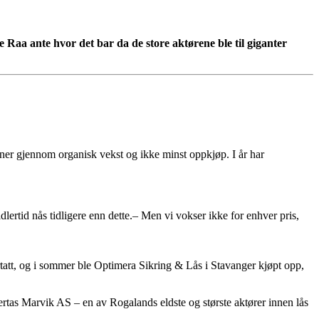
le Raa ante hvor det bar da de store aktørene ble til giganter
oner gjennom organisk vekst og ikke minst oppkjøp. I år har
dlertid nås tidligere enn dette.– Men vi vokser ikke for enhver pris,
ertatt, og i sommer ble Optimera Sikring & Lås i Stavanger kjøpt opp,
ertas Marvik AS – en av Rogalands eldste og største aktører innen lås