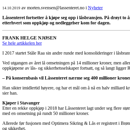
av
morten.svensen@lassenteret.no
i
Nyheter
14.10.2019
Låssenteret fortsetter å kjøpe seg opp i låsbransjen. På drøyt to å
etterhvert som oppkjøp og nedleggelser kom for dagen.
FRANK HELGE NJØSEN
Se hele artikkelen her
I 2017 startet Ståle Raa sin andre runde med konsolideringer i låsbran
Ved utgangen av året lå omsetningen på 14 millioner kroner, men aller
oppkjøpene av lås- og sikkerhetsselskaper fortsatt, og så langt ligger 
– På konsernbasis vil Låssenteret nærme seg 400 millioner kroner,
Han sikter imidlertid høyere, og har et mål om å nå en halv milliard kr
sier han.
Kjøper i Stavanger
Etter en rekke oppkjøp i 2018 har Låssenteret lagt under seg flere stø
med en omsetning på rundt 50 millioner kroner.
Allerede før fusjonen med Optimera Sikring & Lås er registrert i Brøn
og sikkerhet.