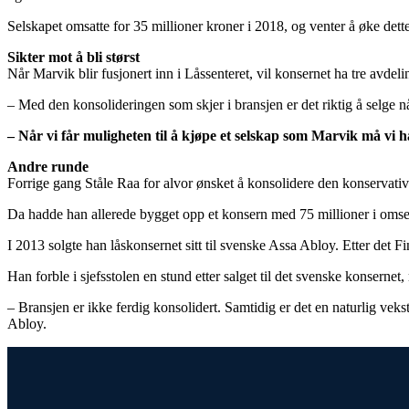
Selskapet omsatte for 35 millioner kroner i 2018, og venter å øke dette 
Sikter mot å bli størst
Når Marvik blir fusjonert inn i Låssenteret, vil konsernet ha tre avdeli
– Med den konsolideringen som skjer i bransjen er det riktig å selge n
– Når vi får muligheten til å kjøpe et selskap som Marvik må vi 
Andre runde
Forrige gang Ståle Raa for alvor ønsket å konsolidere den konservativ
Da hadde han allerede bygget opp et konsern med 75 millioner i omset
I 2013 solgte han låskonsernet sitt til svenske Assa Abloy. Etter det
Han forble i sjefsstolen en stund etter salget til det svenske konsernet
– Bransjen er ikke ferdig konsolidert. Samtidig er det en naturlig veks
Abloy.