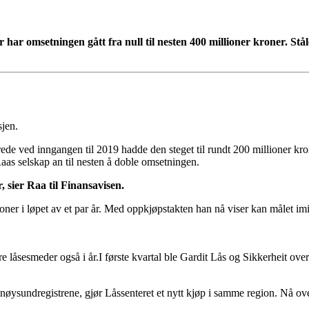
r har omsetningen gått fra null til nesten 400 millioner kroner. Stå
sjen.
ede ved inngangen til 2019 hadde den steget til rundt 200 millioner kr
Raas selskap an til nesten å doble omsetningen.
 sier Raa til Finansavisen.
oner i løpet av et par år. Med oppkjøpstakten han nå viser kan målet imi
rre låsesmeder også i år.I første kvartal ble Gardit Lås og Sikkerheit ov
nøysundregistrene, gjør Låssenteret et nytt kjøp i samme region. Nå ov