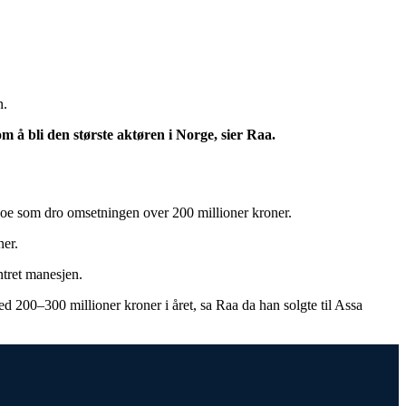
n.
 å bli den største aktøren i Norge, sier Raa.
noe som dro omsetningen over 200 millioner kroner.
ner.
ntret manesjen.
med 200–300 millioner kroner i året, sa Raa da han solgte til Assa