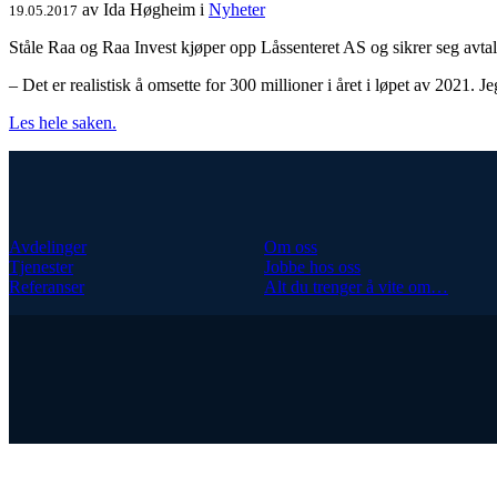
av
Ida Høgheim
i
Nyheter
19.05.2017
Ståle Raa og Raa Invest kjøper opp Låssenteret AS og sikrer seg av
– Det er realistisk å omsette for 300 millioner i året i løpet av 2021. Jeg
Les hele saken.
Avdelinger
Om oss
Tjenester
Jobbe hos oss
Referanser
Alt du trenger å vite om…