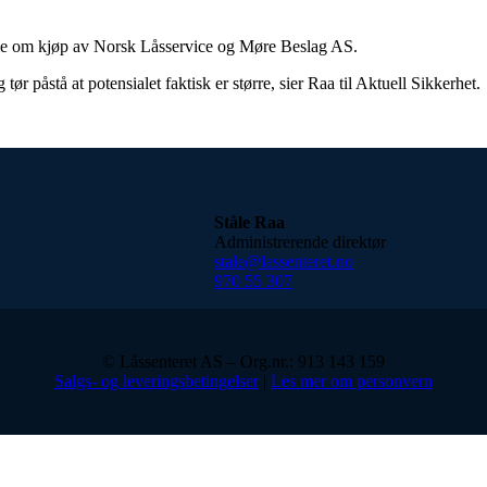
tale om kjøp av Norsk Låsservice og Møre Beslag AS.
 tør påstå at potensialet faktisk er større, sier Raa til Aktuell Sikkerhet.
Ståle Raa
Administrerende direktør
stale@lassenteret.no
970 55 307
© Låssenteret AS – Org.nr.: 913 143 159
Salgs- og leveringsbetingelser
|
Les mer om personvern