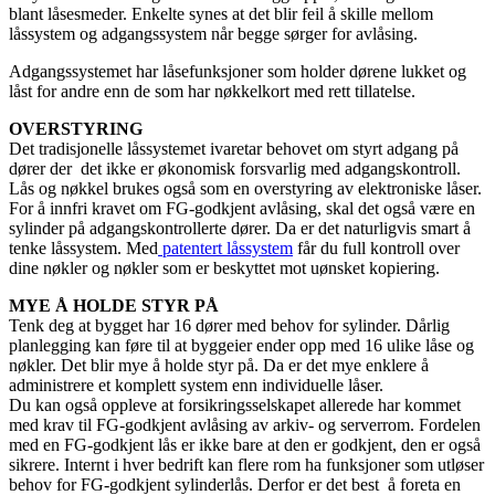
blant låsesmeder. Enkelte synes at det blir feil å skille mellom
låssystem og adgangssystem når begge sørger for avlåsing.
Adgangssystemet har låsefunksjoner som holder dørene lukket og
låst for andre enn de som har nøkkelkort med rett tillatelse.
OVERSTYRING
Det tradisjonelle låssystemet ivaretar behovet om styrt adgang på
dører der det ikke er økonomisk forsvarlig med adgangskontroll.
Lås og nøkkel brukes også som en overstyring av elektroniske låser.
For å innfri kravet om FG-godkjent avlåsing, skal det også være en
sylinder på adgangskontrollerte dører. Da er det naturligvis smart å
tenke låssystem. Med
patentert låssystem
får du full kontroll over
dine nøkler og nøkler som er beskyttet mot uønsket kopiering.
MYE Å HOLDE STYR PÅ
Tenk deg at bygget har 16 dører med behov for sylinder. Dårlig
planlegging kan føre til at byggeier ender opp med 16 ulike låse og
nøkler. Det blir mye å holde styr på. Da er det mye enklere å
administrere et komplett system enn individuelle låser.
Du kan også oppleve at forsikringsselskapet allerede har kommet
med krav til FG-godkjent avlåsing av arkiv- og serverrom. Fordelen
med en FG-godkjent lås er ikke bare at den er godkjent, den er også
sikrere. Internt i hver bedrift kan flere rom ha funksjoner som utløser
behov for FG-godkjent sylinderlås. Derfor er det best å foreta en